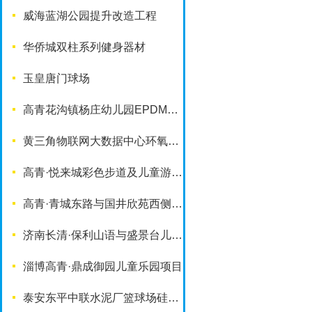
威海蓝湖公园提升改造工程
华侨城双柱系列健身器材
玉皇唐门球场
高青花沟镇杨庄幼儿园EPDM塑胶地面
黄三角物联网大数据中心环氧地坪项目
高青·悦来城彩色步道及儿童游乐设施
高青·青城东路与国井欣苑西侧游园项目
济南长清·保利山语与盛景台儿童乐园项目
淄博高青·鼎成御园儿童乐园项目
泰安东平中联水泥厂篮球场硅PU铺装项目