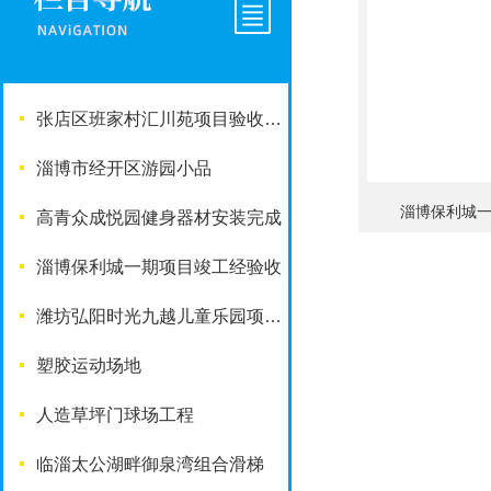
张店区班家村汇川苑项目验收完成
淄博市经开区游园小品
淄博保利城
高青众成悦园健身器材安装完成
淄博保利城一期项目竣工经验收
潍坊弘阳时光九越儿童乐园项目竣工啦
塑胶运动场地
人造草坪门球场工程
临淄太公湖畔御泉湾组合滑梯