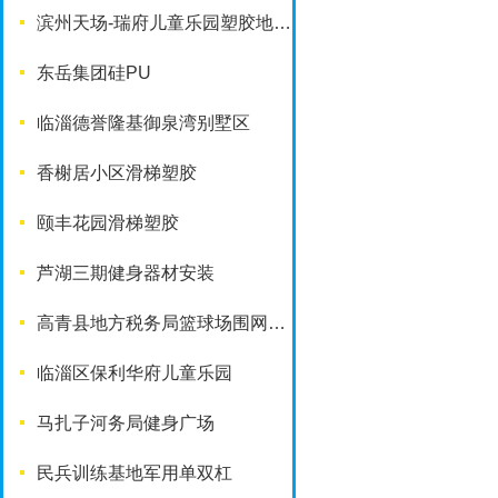
滨州天场-瑞府儿童乐园塑胶地面改造工程
东岳集团硅PU
临淄德誉隆基御泉湾别墅区
香榭居小区滑梯塑胶
颐丰花园滑梯塑胶
芦湖三期健身器材安装
高青县地方税务局篮球场围网工程
临淄区保利华府儿童乐园
马扎子河务局健身广场
民兵训练基地军用单双杠