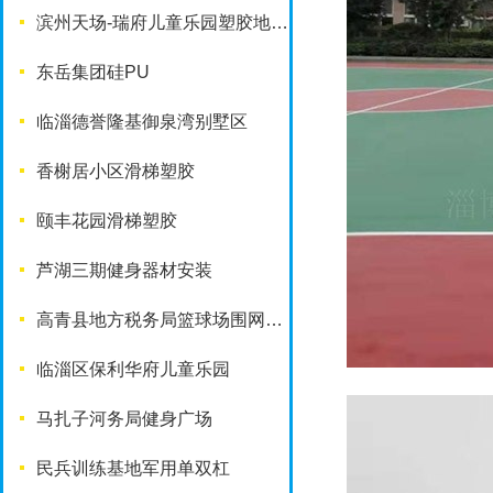
滨州天场-瑞府儿童乐园塑胶地面改造工程
东岳集团硅PU
临淄德誉隆基御泉湾别墅区
香榭居小区滑梯塑胶
颐丰花园滑梯塑胶
芦湖三期健身器材安装
高青县地方税务局篮球场围网工程
临淄区保利华府儿童乐园
马扎子河务局健身广场
民兵训练基地军用单双杠