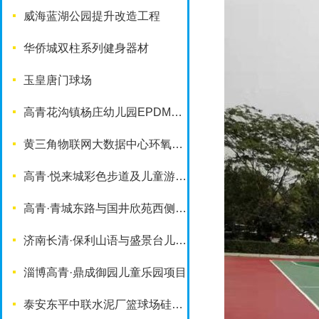
威海蓝湖公园提升改造工程
华侨城双柱系列健身器材
玉皇唐门球场
高青花沟镇杨庄幼儿园EPDM塑胶地面
黄三角物联网大数据中心环氧地坪项目
高青·悦来城彩色步道及儿童游乐设施
高青·青城东路与国井欣苑西侧游园项目
济南长清·保利山语与盛景台儿童乐园项目
淄博高青·鼎成御园儿童乐园项目
泰安东平中联水泥厂篮球场硅PU铺装项目