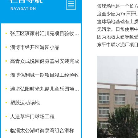
篮球场地是一个长方形
度至少应为7m。
篮球场地基础有土质
无污染。日常使
张店区班家村汇川苑项目验收完成
因为地板太硬导致受伤
东平中联水泥厂项目
淄博市经开区游园小品
高青众成悦园健身器材安装完成
淄博保利城一期项目竣工经验收
潍坊弘阳时光九越儿童乐园项目竣工啦
塑胶运动场地
人造草坪门球场工程
临淄太公湖畔御泉湾组合滑梯