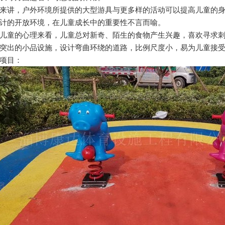
来讲，户外环境所提供的大型游具与更多样的活动可以提高儿童的身体素质
的开放环境，在儿童成长中的重要性不言而喻。
从儿童的心理来看，儿童总对新奇、陌生的食物产生兴趣，喜欢寻
题突出的小品设施，设计弯曲环绕的道路，比例尺度小，易为儿童接受
目：