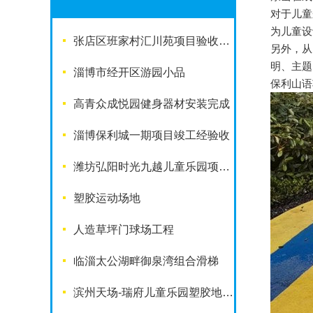
对于儿童
为儿童设计
张店区班家村汇川苑项目验收完成
另外，
明、主
淄博市经开区游园小品
保利山语项
高青众成悦园健身器材安装完成
淄博保利城一期项目竣工经验收
潍坊弘阳时光九越儿童乐园项目竣工啦
塑胶运动场地
人造草坪门球场工程
临淄太公湖畔御泉湾组合滑梯
滨州天场-瑞府儿童乐园塑胶地面改造工程