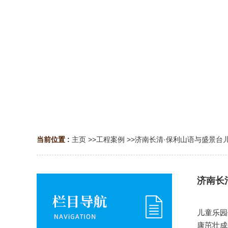
当前位置 :
主页
>>
工程案例
>>
济南长清·保利山语与盛景台
济南长
儿童乐园作
康茁壮成