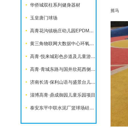
华侨城双柱系列健身器材
摇马
玉皇唐门球场
高青花沟镇杨庄幼儿园EPDM塑胶地面
黄三角物联网大数据中心环氧地坪项目
高青·悦来城彩色步道及儿童游乐设施
高青·青城东路与国井欣苑西侧游园项目
济南长清·保利山语与盛景台儿童乐园项目
淄博高青·鼎成御园儿童乐园项目
泰安东平中联水泥厂篮球场硅PU铺装项目